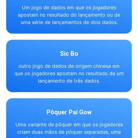
Um jogo de dados em que os jogadores
apostam no resultado do lançamento ou de
uma série de lançamentos de dois dados.
Sic Bo
outro jogo de dados de origem chinesa em
que os jogadores apostam no resultado de um
lançamento de três dados.
Pôquer Pai Gow
Uma variante de pôquer em que os jogadores
criam duas mãos de pôquer separadas, uma