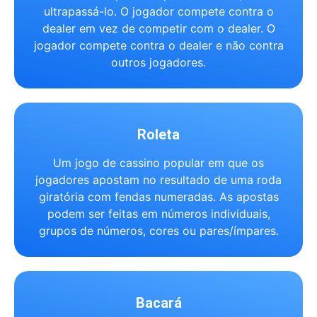
ultrapassá-lo. O jogador compete contra o
dealer em vez de competir com o dealer. O
jogador compete contra o dealer e não contra
outros jogadores.
Roleta
Um jogo de cassino popular em que os
jogadores apostam no resultado de uma roda
giratória com fendas numeradas. As apostas
podem ser feitas em números individuais,
grupos de números, cores ou pares/ímpares.
Bacará