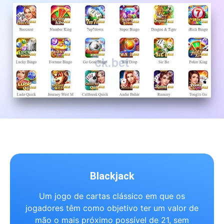
Blackjack
Um jogo de cartas clássico em que os
jogadores têm como objetivo ter um valor de
mão o mais próximo possível de 21, sem